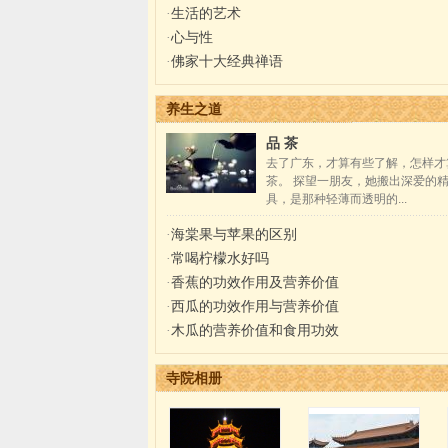
·
生活的艺术
·
心与性
·
佛家十大经典禅语
养生之道
品 茶
去了广东，才算有些了解，怎样才
茶。 探望一朋友，她搬出深爱的
具，是那种轻薄而透明的...
·
海棠果与苹果的区别
·
常喝柠檬水好吗
·
香蕉的功效作用及营养价值
·
西瓜的功效作用与营养价值
·
木瓜的营养价值和食用功效
寺院相册