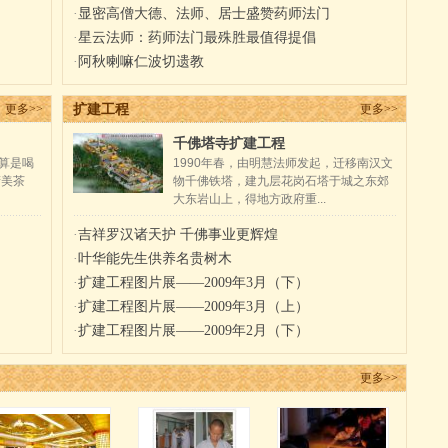
·
显密高僧大德、法师、居士盛赞药师法门
·
星云法师：药师法门最殊胜最值得提倡
·
阿秋喇嘛仁波切遗教
扩建工程
更多>>
更多>>
千佛塔寺扩建工程
算是喝
1990年春，由明慧法师发起，迁移南汉文
精美茶
物千佛铁塔，建九层花岗石塔于城之东郊
大东岩山上，得地方政府重...
·
吉祥罗汉诸天护 千佛事业更辉煌
·
叶华能先生供养名贵树木
·
扩建工程图片展——2009年3月（下）
·
扩建工程图片展——2009年3月（上）
·
扩建工程图片展——2009年2月（下）
更多>>