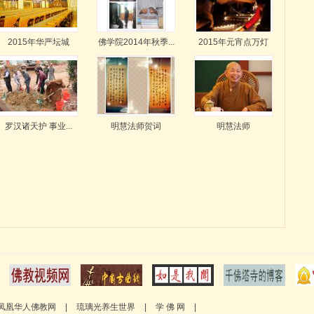
2015年华严坛城
佛学院2014年秋季...
2015年元宵点万灯
罗汉诸天护 事业...
明慧法师贺词
明慧法师
凤凰华人佛教网
|
琉璃光养生世界
|
学 佛 网
|