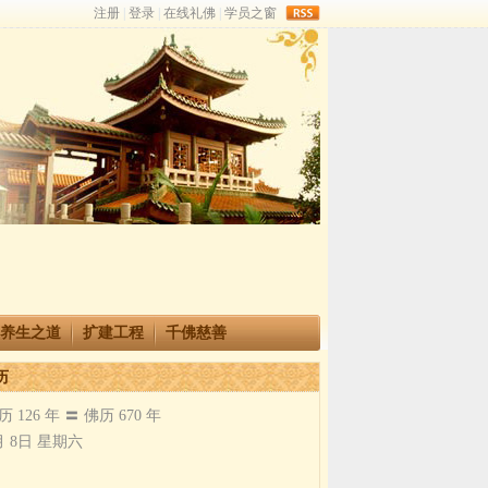
rss
养生之道
扩建工程
千佛慈善
历
 126 年 〓 佛历 670 年
月 8日 星期六