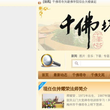
[法讯]
共赴华藏世界 进入最后七天倒计时 殊胜华严
[法讯]
千佛塔寺阅藏堂周末阅藏报名通知
[法讯]
清明节祭祖报恩地藏法会
[法讯]
本寺方丈上明下慧尼和尚开讲《六祖坛经》
[法讯]
2015-3-26师父于法堂对大众的开示
[法讯]
广东千佛塔寺云门佛学院女众部 2016年招
[法讯]
恭请海涛法师莅临千佛塔寺弘法
[法讯]
2014年七月大法会 祈福息灾地藏七 冥阳
[法讯]
千佛塔寺云门佛学院女众部2014年招生简章
[法讯]
千佛塔寺兴建佛学院综合大楼缘起
新闻
|
图片
|
音乐
|
下载
|
专题
首页
最新动态
千佛塔寺
千佛文苑
现任住持耀荣法师简介
釋耀荣，1971年出生。 1987
韶关云门大觉禅寺培训班学习！
梅州市千佛塔寺上明下慧师...