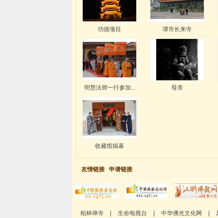
功德项目
谭市长来寺
明慧法师一行参加...
母亲
收藏馆揭幕
友情链接
申请链接
柏林禅寺
|
生命电视台
|
中华佛光文化网
|