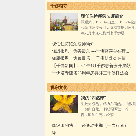
千佛塔寺
现任住持耀荣法师简介
釋耀荣，1971年出生。 1987年
和尚到韶关云门大觉禅寺培训班学
年六月十九礼梅州市千佛塔...
·
现任住持耀荣法师简介
·
知恩报恩，为善最乐 ---千佛慈善会在荷...
·
知恩报恩，为善最乐 ---千佛慈善会在荷...
·
【千佛新闻】2021年4月千佛慈善会开展献...
·
千佛塔寺建塔26周年庆典拜三千佛忏法会...
禅宗文化
我的“四然律”
失败为必然，成功亦偶然。 成败
一切归自然。 我曾经写过一个十
言，即知生死，轻荣...
·
隆波田的法——谈谈动中禅（一念行者）
·
缘