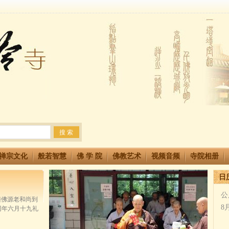
法会 快快同享富贵庄严海
生简章
两利普渡群蒙盂兰盆
禅宗文化
般若智慧
佛 学 院
佛教艺术
视频音频
寺院相册
日
公历
年随佛源老和尚到
8
同年六月十九礼