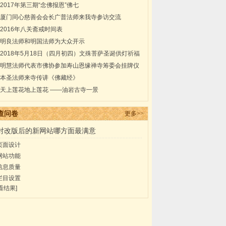
居楞严共修法会通启
2017年第三期“念佛报恩”佛七
厦门同心慈善会会长广普法师来我寺参访交流
2016年八关斋戒时间表
明良法师和明国法师为大众开示
2018年5月18日（四月初四）文殊菩萨圣诞供灯祈福
法会通启
明慧法师代表市佛协参加寿山恩缘禅寺筹委会挂牌仪
式
本圣法师来寺传讲《佛藏经》
天上莲花地上莲花 ——油岩古寺一景
查问卷
更多>>
对改版后的新网站哪方面最满意
页面设计
网站功能
信息质量
栏目设置
看结果]