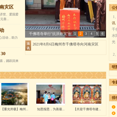
河南灾区
公
济世、爱国爱
1
善...
讯
千
动
千佛塔寺举行“抗洪救灾”献...
1
2
3
4
5
6
水
爱心活动，助力
【重光卅载】梅州市千佛塔寺...
光
法
2021年8月6日梅州市千佛塔寺向河南灾区
讯
知恩报恩，为善最乐 ---千佛...
30
2
【共迎千佛塔寺建塔卅周年】...
喜，踊跃回来
千佛塔寺2021辛丑年谨遵佛制...
明
专
排
【重光卅载】梅州...
知恩报恩，为善最...
【共迎千佛塔寺建...