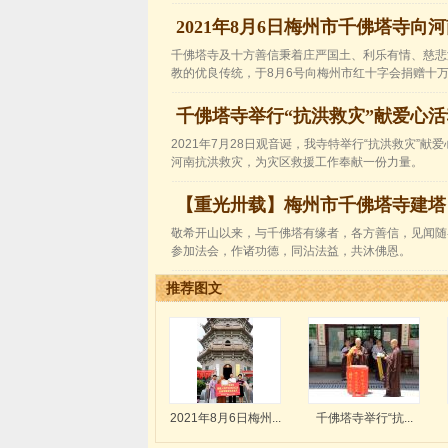
2021年8月6日梅州市千佛塔寺向
千佛塔寺及十方善信秉着庄严国土、利乐有情、慈悲
教的优良传统，于8月6号向梅州市红十字会捐赠十万元
千佛塔寺举行“抗洪救灾”献爱心活
2021年7月28日观音诞，我寺特举行“抗洪救灾”献
河南抗洪救灾，为灾区救援工作奉献一份力量。
【重光卅载】梅州市千佛塔寺建塔 
敬希开山以来，与千佛塔有缘者，各方善信，见闻随
参加法会，作诸功德，同沾法益，共沐佛恩。
推荐图文
2021年8月6日梅州...
千佛塔寺举行“抗...